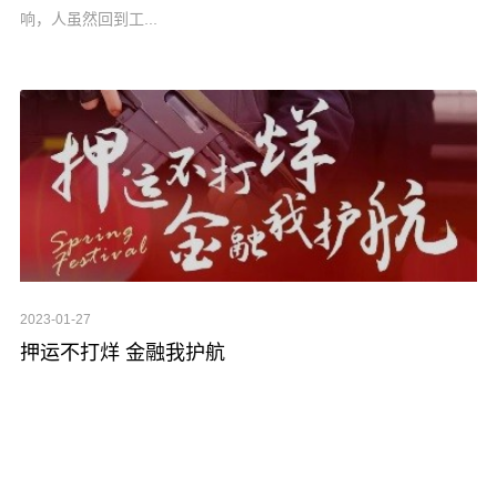
响，人虽然回到工...
2023-01-27
押运不打烊 金融我护航