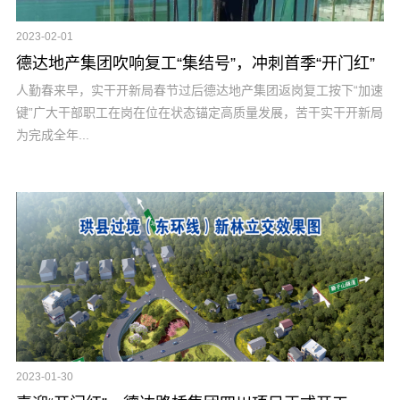
2023-02-01
德达地产集团吹响复工“集结号”，冲刺首季“开门红”
人勤春来早，实干开新局春节过后德达地产集团返岗复工按下“加速
键”广大干部职工在岗在位在状态锚定高质量发展，苦干实干开新局
为完成全年...
2023-01-30