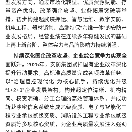
型发展方向，通过市场化转型、优质资源赋能、存
量资产优化、改革强企攻坚、业务拓展突破等举
措，初步构建起武装押运、智慧运维、数字安防、
机电工程、器材销售、高端特保“六维一体”的安防产
业发展格局，经营业绩在连续多年稳健发展的基础
上再上新台阶，整体实力与品牌影响力持续增强。
持续深化国企改革攻坚，企业综合竞争力实现全
面跃升。
2025年，安防集团紧扣国有企业改革深化
提升行动要求，高标准高质量完成各项改革任务。
以“治理管控现代化”为核心抓手，持续优化升级
“1+2+3”企业发展架构，构建起定位清晰、机构精
简、权责明确、分工合理的高效管理体系，并成功
斩获涉密信息系统集成乙级资质、电子与智能化工
程专业承包贰级资质、消防设施工程专业承包贰级
资质等多项核心资质，为企业高质量发展注入强劲