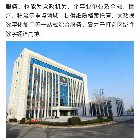
服务，也能为党政机关、企事业单位及金融、医
疗、物流等重点领域，提供纸质档案托管、大数据
数字化加工等一站式综合服务，致力于打造区域性
数字经济高地。