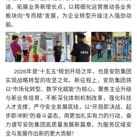
道、拓展业务新增长点，以精细化运营推动各业务
板块向“专而精”发展，为企业转型升级注入强劲动
能。
2026年是“十五五”规划开局之年，也是安防集团
实现战略转型的攻坚之年。新征程上，安防集团将
以“市场化转型、数字化赋能”为核心，聚焦主业升级
与新业务培育，不断深化体制机制改革，强化科技
人才支撑，严守安全发展底线，以“开局即决战、起
步即冲刺”的奋斗姿态，用更加扎实有力的行动，奋
力谱写安防集团高质量发展新篇章，为服务区域安
全与发展作出新的更大贡献！