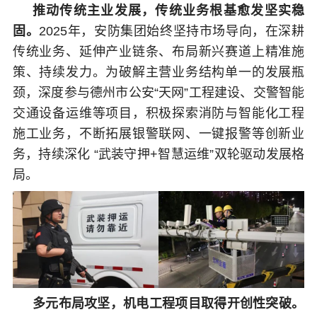
推动传统主业发展，传统业务根基愈发坚实稳
固。
2025年，安防集团始终坚持市场导向，在深耕
传统业务、延伸产业链条、布局新兴赛道上精准施
策、持续发力。为破解主营业务结构单一的发展瓶
颈，深度参与德州市公安“天网”工程建设、交警智能
交通设备运维等项目，积极探索消防与智能化工程
施工业务，不断拓展银警联网、一键报警等创新业
务，持续深化 “武装守押+智慧运维”双轮驱动发展格
局。
多元布局攻坚，机电工程项目取得开创性突破。