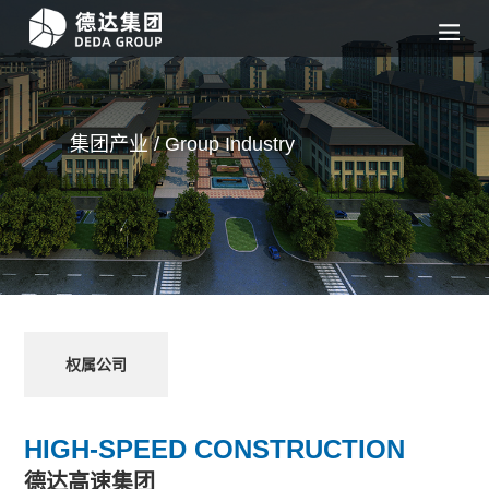
集团产业 /
Group Industry
权属公司
HIGH-SPEED CONSTRUCTION
德达高速集团