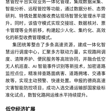
慧管控平台实现业务一体化管理，集成数据采集、
智能分析、远程管控等功能，通过数据分析、态势
研判、特情处置助推收费站现场智慧化管理水平提
升。同时，该值守模式实现交接班、数据核对、票
卡管理等业务前移，构建起少人化、集约化、高效
化的新型收费管理模式。
集团统筹整合了多条高速资源，建成一体化智
慧运行调度中心，汇聚多方联动力量，实现路网调
度、清障养护、便民服务等高效协同，并融合低空
无人机巡查、AI 智能事件识别等新技术，加密道路
监控点位，精准排查路面病害、道路拥堵、交通事
故等，实现主动预警、快速处置。申报的德商高速
灾害智能防控项目，成功入选交通运输部国家级标
准化试点，数智化路网运维水平持续提升。
低空经济扩展