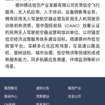
德州德达低空产业发展有限公司负责低空飞行
服务、无人机应用、人才培训、设备销售等业务。
拥有民用无人驾驶航空器运营及民用无人机驾驶员
训练机构资质，是中国民航局（
CAAC
）双重认证
的民用无人驾驶航空器运营和培训单位。公司
锚定
低空经济运营服务体系建设目标，搭建
德州市低空
统管平台。
深耕多元化应用场景，在高速公路巡
检、管网巡检、城市治理、低空物流等领域形成成
熟服务能力，同步拓展应急救援、环境监测等新兴
场景。
集团概况
通知公告
集团产业
新闻中心
党群建设
信息公开
OA系统
联系我们