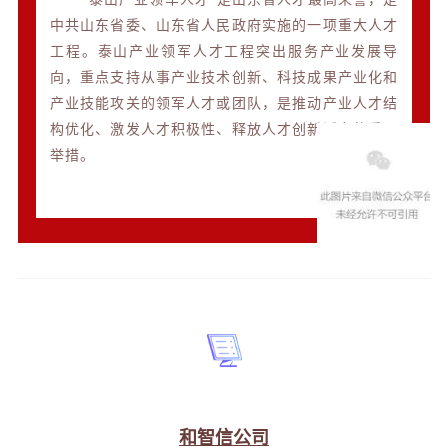
中共山东省委、山东省人民政府实施的一项重大人才
工程。泰山产业领军人才工程突出服务产业发展导
向，重点支持从事产业技术创新、科技成果产业化和
产业技能攻关的领军人才或团队，是推动产业人才结
构优化、激发人才积极性、释放人才创新活力的重要
举措。
和智信公司