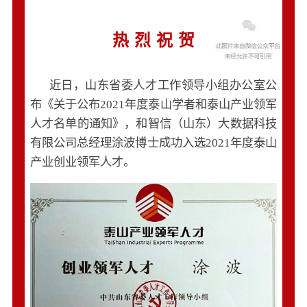
热烈祝贺
近日，山东省委人才工作领导小组办公室公
布《关于公布2021年度泰山学者和泰山产业领军
人才名单的通知》，和智信（山东）大数据科技
有限公司总经理涂波博士成功入选2021年度泰山
产业创业领军人才。