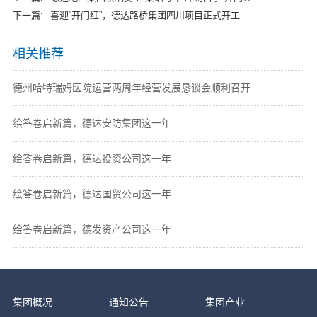
下一篇:
喜迎“开门红”，德达路桥集团四川项目正式开工
相关推荐
德州哈特瑞姆医院运营两周年经营发展恳谈会顺利召开
绘答卷启新篇，德达安防集团这一年
绘答卷启新篇，德达投资公司这一年
绘答卷启新篇，德达国贸公司这一年
绘答卷启新篇，德发资产公司这一年
集团概况
通知公告
集团产业