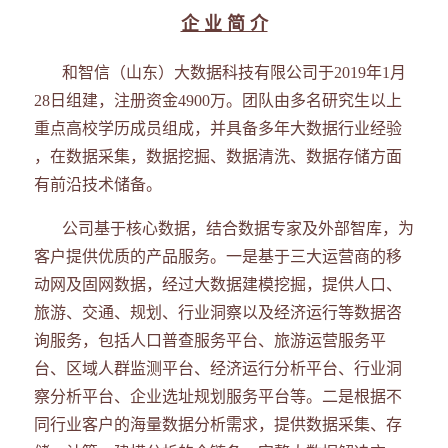
企 业 简 介
和智信（山东）大数据科技有限公司于2019年1月
28日组建，注册资金4900万。团队由多名研究生以上
重点高校学历成员组成，并具备多年大数据行业经验
，在数据采集，数据挖掘、数据清洗、数据存储方面
有前沿技术储备。
公司基于核心数据，结合数据专家及外部智库，为
客户提供优质的产品服务。一是基于三大运营商的移
动网及固网数据，经过大数据建模挖掘，提供人口、
旅游、交通、规划、行业洞察以及经济运行等数据咨
询服务，包括人口普查服务平台、旅游运营服务平
台、区域人群监测平台、经济运行分析平台、行业洞
察分析平台、企业选址规划服务平台等。二是根据不
同行业客户的海量数据分析需求，提供数据采集、存