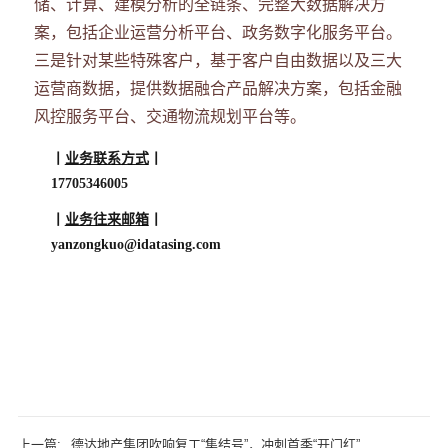
储、计算、建模分析的全链条、完整大数据解决方
案，包括企业运营分析平台、政务数字化服务平台。
三是针对某些特殊客户，基于客户自由数据以及三大
运营商数据，提供数据融合产品解决方案，包括金融
风控服务平台、交通物流规划平台等。
丨
业务联系方式
丨
17705346005
丨
业务往来邮箱
丨
yanzongkuo@idatasing.com
上一篇:
德达地产集团吹响复工“集结号”，冲刺首季“开门红”