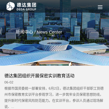
新闻中心 / News
Center
德达集团组织开展保密实训教育活动
【
06-02
05
中小
根据市国资委统一部署安排，6月2日，德达集团组织干部职工到德
根
。
州市保密教育实训平台参观学习，进一步筑牢全员保密思想防线，
利
提升新时代保密风险防范能力。在实训平台，参训人员通过现场解
心
说、...
公司