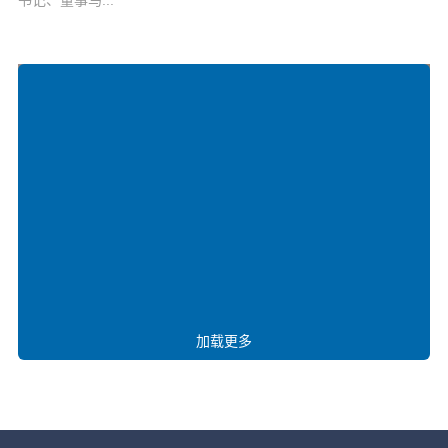
2023-02-04
德达集团召开2023年度财务工作会议