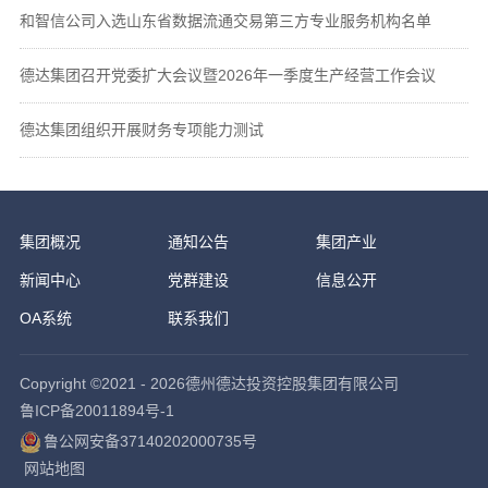
和智信公司入选山东省数据流通交易第三方专业服务机构名单
德达集团召开党委扩大会议暨2026年一季度生产经营工作会议
德达集团组织开展财务专项能力测试
集团概况
通知公告
集团产业
新闻中心
党群建设
信息公开
OA系统
联系我们
Copyright ©2021 - 2026德州德达投资控股集团有限公司
鲁ICP备20011894号-1
鲁公网安备37140202000735号
网站地图