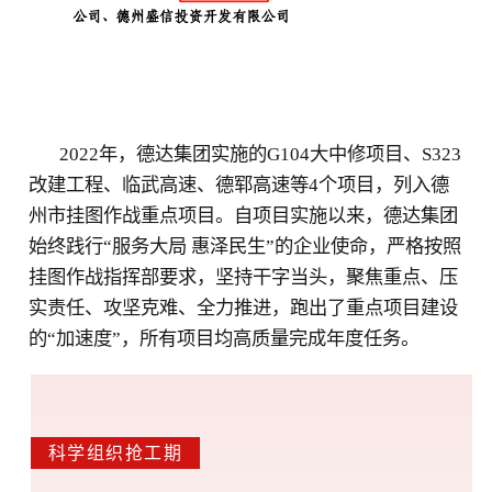
2022年，德达集团实施的G104大中修项目、S323
改建工程、临武高速、德郓高速等4个项目，列入德
州市挂图作战重点项目。自项目实施以来，德达集团
始终践行“服务大局 惠泽民生”的企业使命，严格按照
挂图作战指挥部要求，坚持干字当头，聚焦重点、压
实责任、攻坚克难、全力推进，跑出了重点项目建设
的“加速度”，所有项目均高质量完成年度任务。
科学组织抢工期