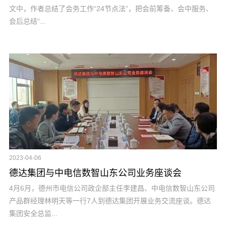
文中，作者总结了会务工作“24节点法”，把会前筹备、会中服务、
会后总结“...
2023-04-06
德达集团与中电信数智山东公司业务座谈会
4月6月，德州市电信公司政企部主任李建昌、中电信数智山东公司
产品群经理林明天等一行7人到德达集团开展业务交流座谈。德达
集团安全总监...