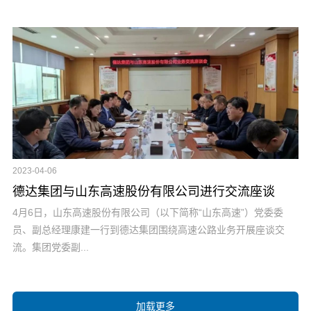
2023-04-06
德达集团与山东高速股份有限公司进行交流座谈
4月6日，山东高速股份有限公司（以下简称“山东高速”）党委委
员、副总经理康建一行到德达集团围绕高速公路业务开展座谈交
流。集团党委副...