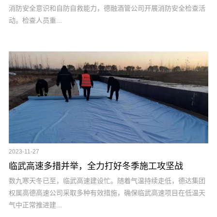
消防安全意识和自防自救能力，德融酒管公司开展消防安全检查活
动。检查人员重...
2023-11-27
临武高速多措并举，全力打好冬季施工攻坚战
数九寒天冬已至，临武高速建设忙。随着气温持续走低，德达集团
权属高德高速公司采取多种有效措施，确保临武高速项目在低温天
气中正常推进建...