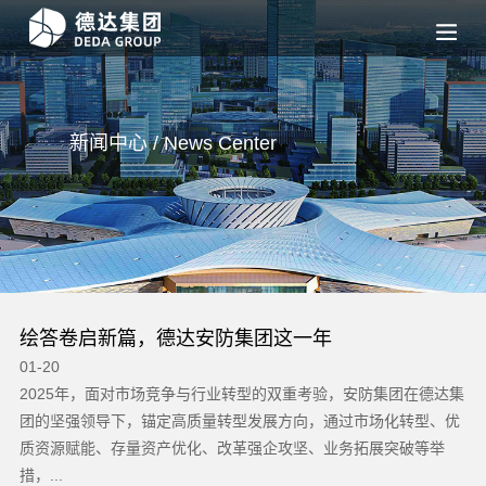
新闻中心 / News
Center
绘答卷启新篇，德达安防集团这一年
01-20
01
在
2025年，面对市场竞争与行业转型的双重考验，安防集团在德达集
2
，
团的坚强领导下，锚定高质量转型发展方向，通过市场化转型、优
战
复
质资源赋能、存量资产优化、改革强企攻坚、业务拓展突破等举
合
措，...
运.