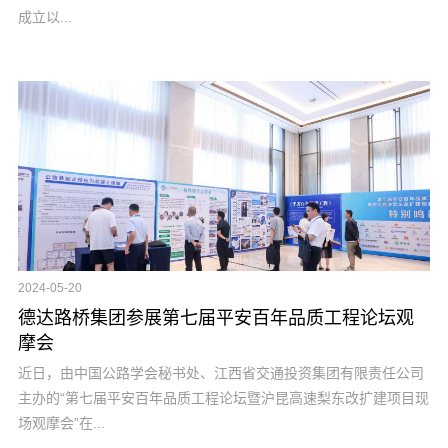
成立以...
2024-05-20
德达路桥集团参展第七届平安百年品质工程论坛观
摩会
近日，由中国公路学会秘书处、江西省交通投资集团有限责任公司
主办的“第七届平安百年品质工程论坛暨沪昆高速梨东改扩建项目现
场观摩会”在...