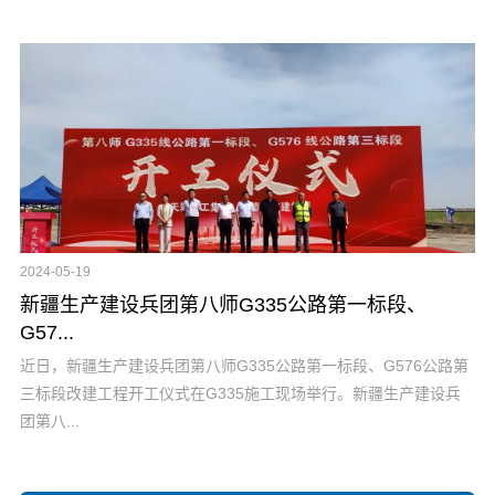
2024-05-19
新疆生产建设兵团第八师G335公路第一标段、
G57...
近日，新疆生产建设兵团第八师G335公路第一标段、G576公路第
三标段改建工程开工仪式在G335施工现场举行。新疆生产建设兵
团第八...