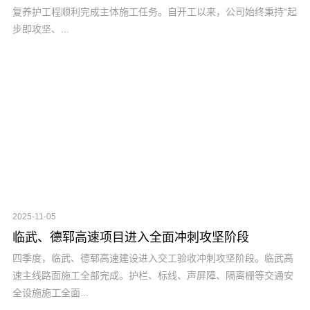
复养护工程顺利完成主体施工任务。自开工以来，公司始终秉持“起
步即攻坚、...
2025-11-05
临武、德郓高速项目进入全面冲刺攻坚阶段
四季度，临武、德郓高速建设进入交工验收冲刺攻坚阶段。临武高
速主线路面施工全部完成。护栏、标线、声屏障、隔离栅等交通安
全设施施工全面...