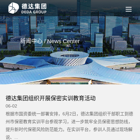
新闻中心 / News
Center
德达集团组织开展保密实训教育活动
【
06-02
05
在
根据市国资委统一部署安排，6月2日，德达集团组织干部职工到德
根
，
州市保密教育实训平台参观学习，进一步筑牢全员保密思想防线，
利
复
提升新时代保密风险防范能力。在实训平台，参训人员通过现场解
心
说、...
公司