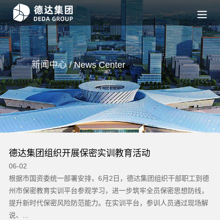
新闻中心 / News
Center
德达集团组织开展保密实训教育活动
【
06-02
05
中小
根据市国资委统一部署安排，6月2日，德达集团组织干部职工到德
根
。
州市保密教育实训平台参观学习，进一步筑牢全员保密思想防线，
利
提升新时代保密风险防范能力。在实训平台，参训人员通过现场解
心
说、...
公司