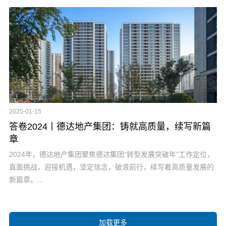
2025-01-15
答卷2024丨德达地产集团：铸就高质量，续写新篇
章
2024年，德达地产集团聚焦德达集团“转型发展突破年”工作定位，
直面挑战，迎接机遇，坚定信念，破浪前行，续写着高质量发展的
新篇章。...