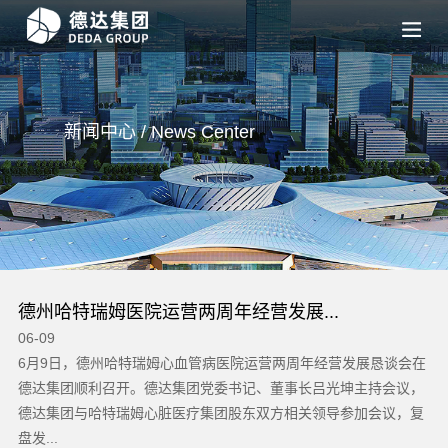
新闻中心 / News
Center
德州哈特瑞姆医院运营两周年经营发展...
06-09
01
施
6月9日，德州哈特瑞姆心血管病医院运营两周年经营发展恳谈会在
2
万
德达集团顺利召开。德达集团党委书记、董事长吕光坤主持会议，
团
德达集团与哈特瑞姆心脏医疗集团股东双方相关领导参加会议，复
质
盘发...
措，