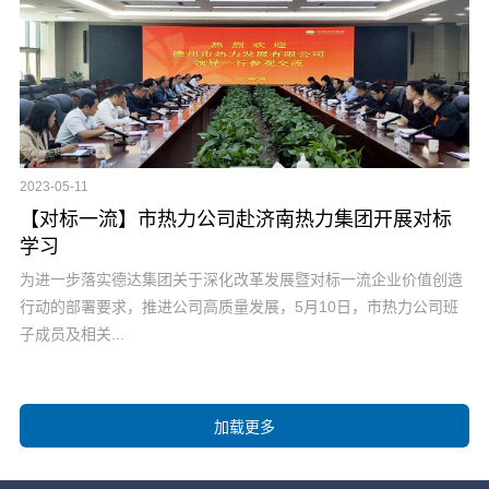
2023-05-11
【对标一流】市热力公司赴济南热力集团开展对标
学习
为进一步落实德达集团关于深化改革发展暨对标一流企业价值创造
行动的部署要求，推进公司高质量发展，5月10日，市热力公司班
子成员及相关...