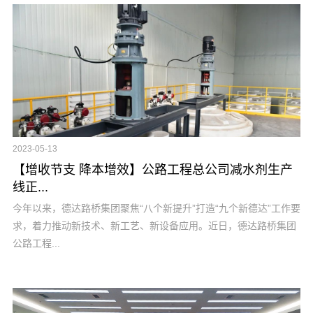
2023-05-13
【增收节支 降本增效】公路工程总公司减水剂生产
线正...
今年以来，德达路桥集团聚焦“八个新提升”打造“九个新德达”工作要
求，着力推动新技术、新工艺、新设备应用。近日，德达路桥集团
公路工程...