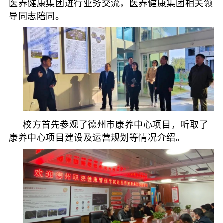
医养健康集团进行业务交流，医养健康集团相关领
导同志陪同。
校方首先参观了德州市康养中心项目，听取了
康养中心项目建设及运营规划等情况介绍。