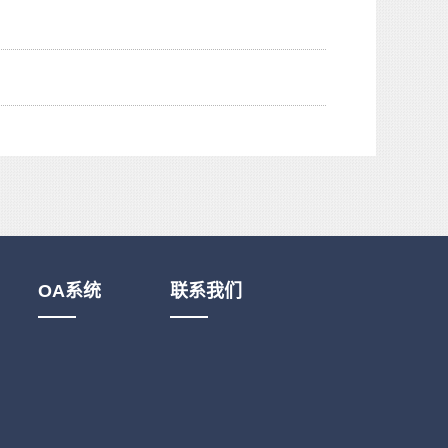
OA系统
联系我们