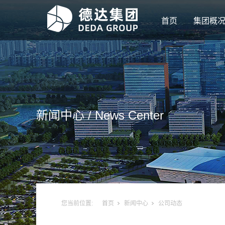
首页
集团概
新闻中心 / News
Center
您当前位置:
首页
新闻中心
公司动态