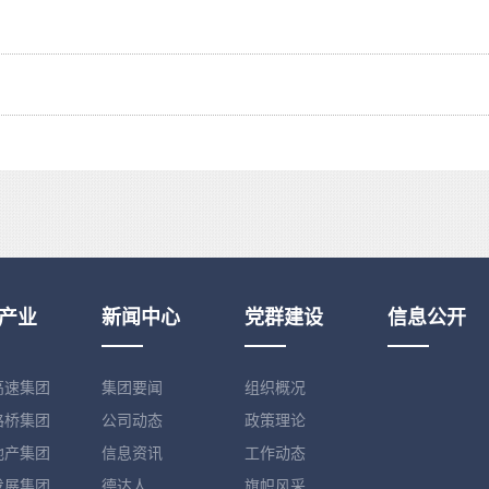
产业
新闻中心
党群建设
信息公开
高速集团
集团要闻
组织概况
路桥集团
公司动态
政策理论
地产集团
信息资讯
工作动态
发展集团
德达人
旗帜风采