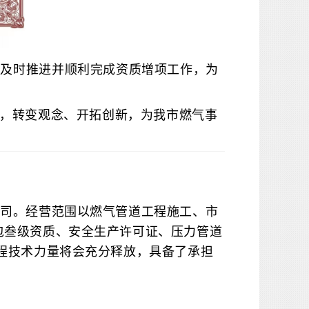
，及时推进并顺利完成资质增项工作，为
标，转变观念、开拓创新，为我市燃气事
公司。经营范围以燃气管道工程施工、市
包叁级资质、安全生产许可证、压力管道
程技术力量将会充分释放，具备了承担