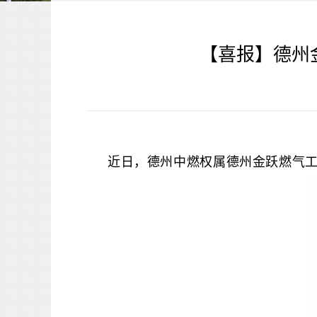
【喜报】德州
近日，德州中燃权属德州金跃燃气