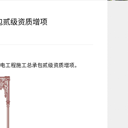
包贰级资质增项
机电工程施工总承包贰级资质增项。