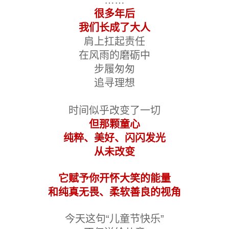
……
很多年后
我们长成了大人
肩上扛起责任
在风雨的磨砺中
步履匆匆
追寻理想
时间似乎改变了一切
但那颗童心
纯粹、美好、闪闪发光
从未改变
它赋予你开怀大笑的能量
和纯真无畏、柔软善良的视角
今天这句“儿童节快乐”