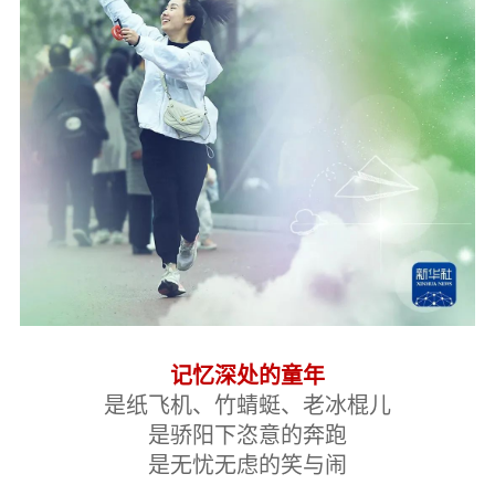
记忆深处的童年
是纸飞机、竹蜻蜓、老冰棍儿
是骄阳下恣意的奔跑
是无忧无虑的笑与闹