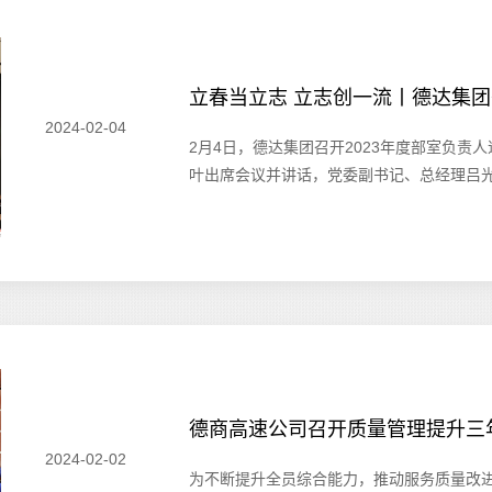
立春当立志 立志创一流丨德达集团召开
2024-02-04
2月4日，德达集团召开2023年度部室负责
叶出席会议并讲话，党委副书记、总经理吕光坤
德商高速公司召开质量管理提升三
2024-02-02
为不断提升全员综合能力，推动服务质量改