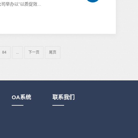
举办以“以质促效...
84
...
下一页
尾页
OA系统
联系我们