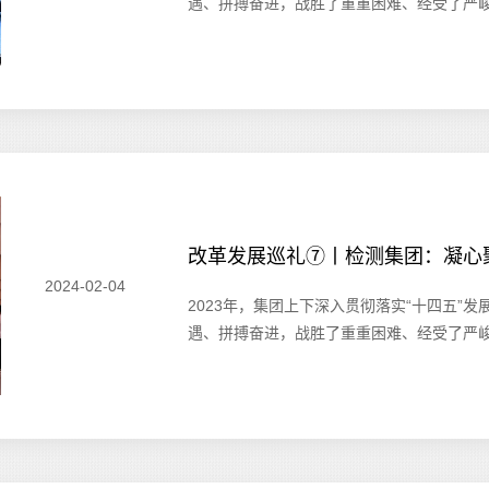
遇、拼搏奋进，战胜了重重困难、经受了严峻考
改革发展巡礼⑦丨检测集团：凝心聚力
2024-02-04
2023年，集团上下深入贯彻落实“十四五”
遇、拼搏奋进，战胜了重重困难、经受了严峻考