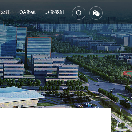
息公开
OA系统
联系我们