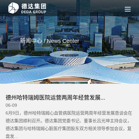
新闻中心 / News
Center
德州哈特瑞姆医院运营两周年经营发展...
06-09
06
）
6月9日，德州哈特瑞姆心血管病医院运营两周年经营发展恳谈会在
根
商经
德达集团顺利召开。德达集团党委书记、董事长吕光坤主持会议，
州
德达集团与哈特瑞姆心脏医疗集团股东双方相关领导参加会议，复
提
盘发...
说、