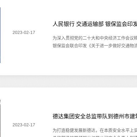
人民银行 交通运输部 银保监会印发
2023-02-17
为深入贯彻党的二十大和中央经济工作会议
银保监会联合印发《关于进一步做好交通物流领
德达集团安全总监带队到德州市建筑
2023-02-17
为打造稳健发展新德达，在本质安全水平上实