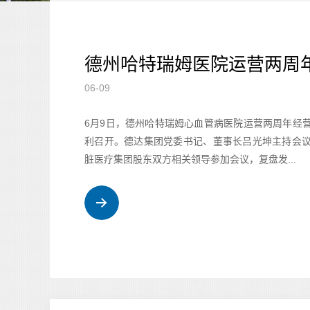
德州哈特瑞姆医院运营两周年经
06-09
6月9日，德州哈特瑞姆心血管病医院运营两周年经营
利召开。德达集团党委书记、董事长吕光坤主持会议，
脏医疗集团股东双方相关领导参加会议，复盘发...