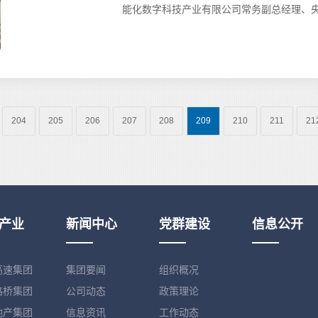
能化数字科技产业有限公司常务副总经理、央企
204
205
206
207
208
209
210
211
21
产业
新闻中心
党群建设
信息公开
高速集团
集团要闻
组织概况
路桥集团
公司动态
政策理论
地产集团
信息资讯
工作动态