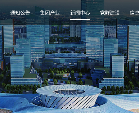
况
通知公告
集团产业
新闻中心
党群建设
信