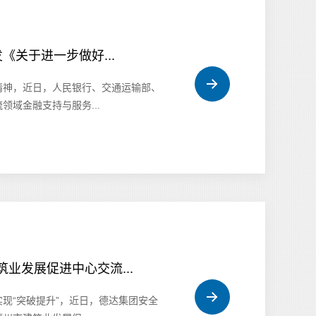
《关于进一步做好...
精神，近日，人民银行、交通运输部、
域金融支持与服务...
业发展促进中心交流...
现“突破提升”，近日，德达集团安全