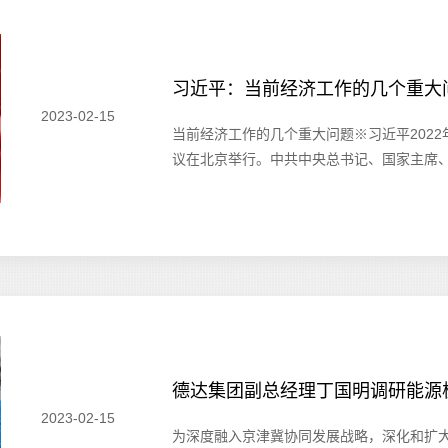
习近平：当前经济工作的几个重大
2023-02-15
当前经济工作的几个重大问题※习近平2022年
议在北京举行。中共中央总书记、国家主席、中
德达集团副总经理丁国明调研能源
2023-02-15
为深度融入京津冀协同发展战略，深化和扩