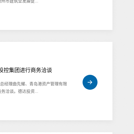
市建筑业发展促...
投控集团进行商务洽谈
司总经理曲先耀、青岛港资产管理有限
洽谈。德达投资...