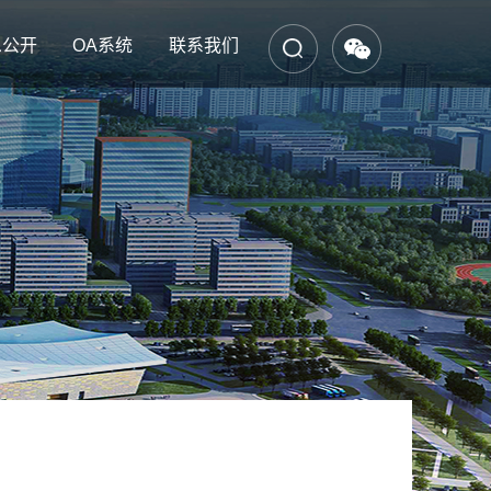
息公开
OA系统
联系我们