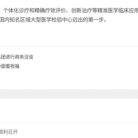
、个体化诊疗和精确疗效评价、创新治疗等精准医学临床应
国内知名区域大型医学检验中心迈出的第一步。
集团进行商务洽谈
份甜蜜祝福
顺利召开