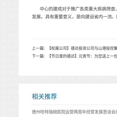
中心的建成对于
推广各类重大疾病筛查
发展，具有重要意义，
是向建设省内一流、
上一篇:
【权属公司】德达投资公司与山港投控
下一篇:
【节日里的德达】元宵节：为您送上一
相关推荐
德州哈特瑞姆医院运营两周年经营发展恳谈会