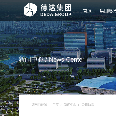
首页
集团概
新闻中心 / News
Center
您当前位置:
首页
新闻中心
公司动态