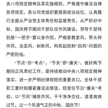
央八项规定精神及其实施细则，严格遵守廉洁自律
各项规定。各公司党组织要提高政治站位，认真履
行全面从严治党主体责任和监督责任，从严抓好中
秋、国庆两节期间干部队伍作风建设。领导干部特
别是
“一把手”要以身作则，严格家教家风，带头转
作风、治歪风、树新风，构筑起抵制“四风”问题的
严密防线。
“节点”亦“考点”，“节关”即“廉关”，做好两节
期间正风肃纪工作，是持续推动中央八项规定精神
落实、进一步严明纪律
规矩
的重要关口。全体干部
职工要时刻绷紧廉洁这根弦，经受住节日
“廉关”考
验，以“节风”锤炼作风，干干净净交往，清清爽爽
过节，过一个风清气正的中秋、国庆节！