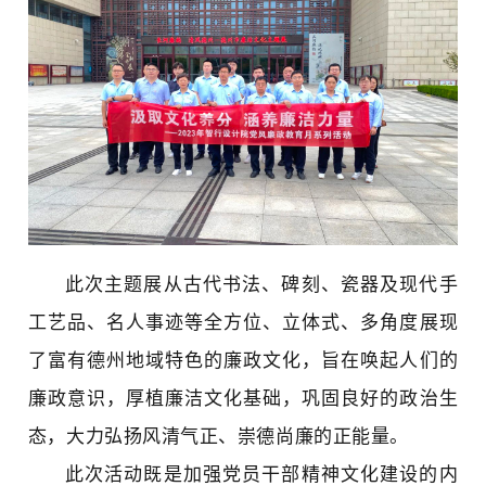
此次主题展从古代书法、碑刻、瓷器及现代手
工艺品、名人事迹等全方位、立体式、多角度展现
了富有德州地域特色的廉政文化
，
旨在唤起人们的
廉政意识，厚植廉洁文化基础，巩固良好
的
政治生
态，大力弘扬风清气正、崇德尚廉的正能量。
此次活动
既是
加强党员干部精神文化建设
的内