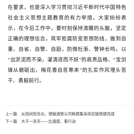
在要求，也
是深入学习贯彻习近平新时代中国特色
社会主义思想主题教育的有力举措。大家纷纷表
示，在今后工作中，要时刻保持清醒的头脑，坚定
正确的理想信念，筑牢拒腐防变思想防线，做到自
重、自省、自警、自励，防微杜渐、警钟长鸣。以
“出淤泥而不染，濯清涟而不妖”的高贵品格、“宝剑
锋从磨砺出，梅花香自苦寒来”的扎实作风埋头苦
干、勇毅前行。
上一篇:
从田间到舌尖，德融酒管公司鲜蔬集采供应链搭建完成
下一篇:
大干一百天——比速度、看行动