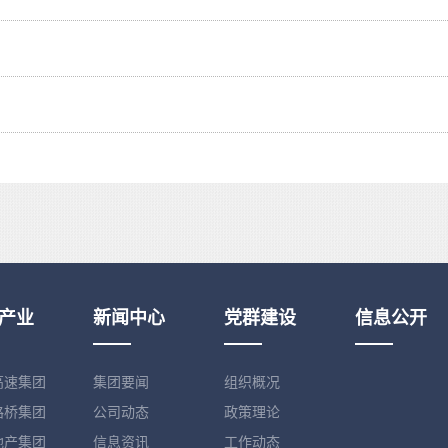
产业
新闻中心
党群建设
信息公开
高速集团
集团要闻
组织概况
路桥集团
公司动态
政策理论
地产集团
信息资讯
工作动态