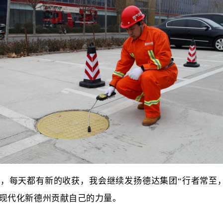
战，每天都有新的收获，
我
会继续发扬
德达集团
“行者常至
现代化新德州贡献自己的力量。