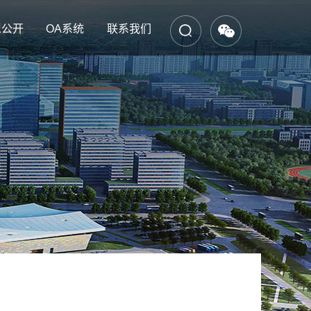
息公开
OA系统
联系我们