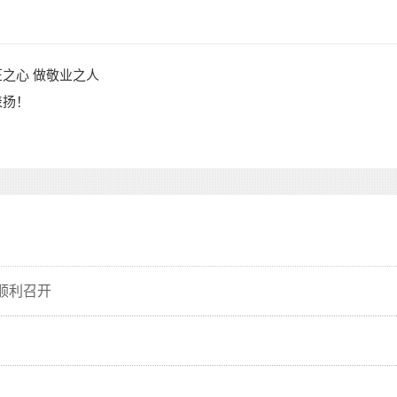
之心 做敬业之人
表扬！
顺利召开