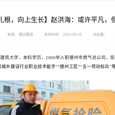
扎根，向上生长】赵洪海：或许平凡，
来源：
德达集团
发布时间：
2023-08-25
浏览量：
建筑大学，本科学历，2000年
入职
德州市燃气总公司，现
和城乡建设行业职业技术能手”“德州工匠”“五一劳动标兵”