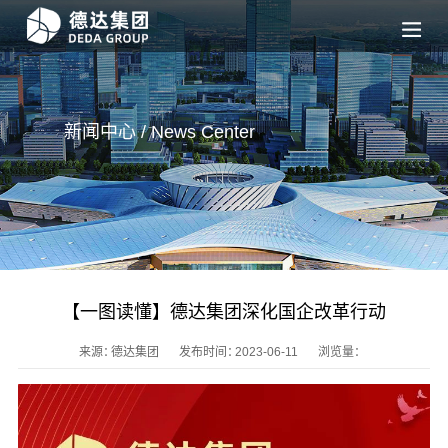
新闻中心 / News
Center
【一图读懂】德达集团深化国企改革行动
来源：
德达集团
发布时间：
2023-06-11
浏览量：