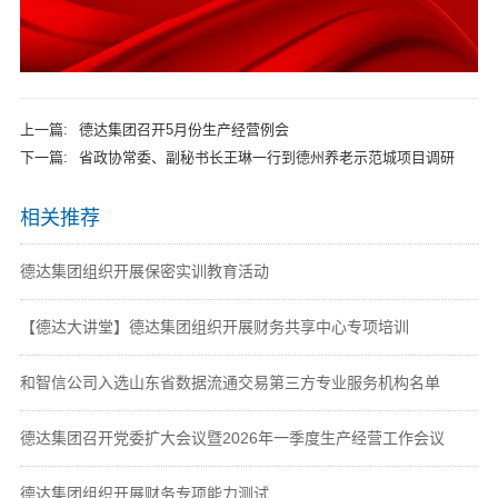
上一篇:
德达集团召开5月份生产经营例会
下一篇:
省政协常委、副秘书长王琳一行到德州养老示范城项目调研
相关推荐
德达集团组织开展保密实训教育活动
【德达大讲堂】德达集团组织开展财务共享中心专项培训
和智信公司入选山东省数据流通交易第三方专业服务机构名单
德达集团召开党委扩大会议暨2026年一季度生产经营工作会议
德达集团组织开展财务专项能力测试