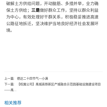
破解土方供给问题，开动脑筋、多措并举，全力确
保土方供给；
三是
做好群众工作，坚持以群众利益
为中心，有效处理好干群关系，积极稳妥推进高速
公路征地拆迁，坚决维护当地良好经济社会发展环
境。
上一篇:
德达二十四节气—小满
下一篇:
【权属公司】禹城高铁新区产城融合示范园基础设施建设项目
——禹...
相关推荐