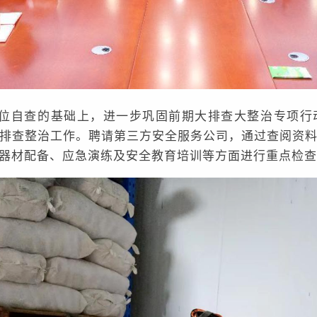
位自查的基础上，进一步巩固前期大排查大整治专项行
排查整治工作。聘请第三方安全服务公司，通过查阅资
器材配备、应急演练及安全教育培训等方面进行重点检查