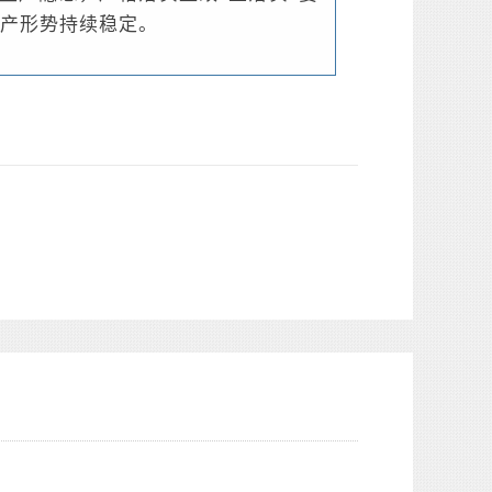
产形势持续稳定。