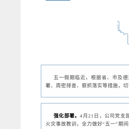
五一假期临近，根据省、市及德
署、周密排查、狠抓落实等措施，切
强化部署。
4月21日，公司党支
火灾事故教训，全力做好“五一”期