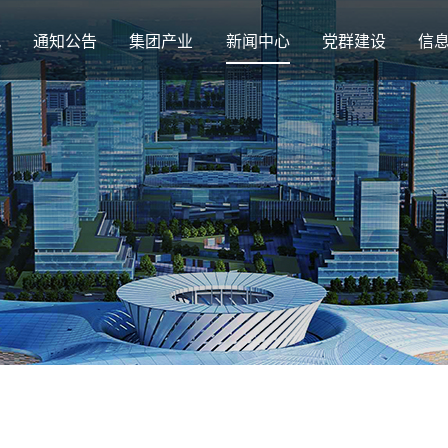
况
通知公告
集团产业
新闻中心
党群建设
信