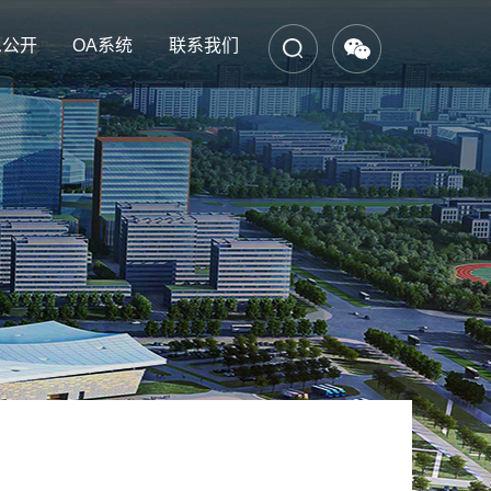
息公开
OA系统
联系我们