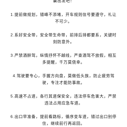
囊出发吧！
1.提前做规划，错峰不添堵，开车规则信号要遵守，礼让
不可少。
2.系好安全带，安全带生命带，前排后排都要系，关键时
刻防意外。
3.严禁酒醉驾，纵情抒怀不越线，严查酒驾不放假，相互
多提醒，千万莫侥幸。
4.驾驶要专心，手握方向盘，莫做低头族，防止疲劳驾
驶，专注才能防事故。
5.高速不占道，各行其道保安全，违法停车危害大，严禁
违法占用应急车道。
6.出口早准备，提前看路标，循序变车道，错过出口别停
住，继续前行再返回。