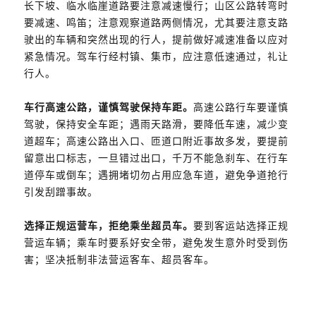
长下坡、临水临崖道路要注意减速慢行；山区公路转弯时
要减速、鸣笛；注意观察道路两侧情况，尤其要注意支路
驶出的车辆和突然出现的行人，提前做好减速准备以应对
紧急情况。驾车行经村镇、集市，应注意低速通过，礼让
行人。
车行高速公路，谨慎驾驶保持车距。
高速公路行车要谨慎
驾驶，保持安全车距；遇雨天路滑，要降低车速，减少变
道超车；高速公路出入口、匝道口附近事故多发，要提前
留意出口标志，一旦错过出口，千万不能急刹车、在行车
道停车或倒车；遇拥堵切勿占用应急车道，避免争道抢行
引发刮蹭事故。
选择正规运营车，拒绝乘坐超员车。
要到客运站选择正规
营运车辆；乘车时要系好安全带，避免发生意外时受到伤
害；坚决抵制非法营运客车、超员客车。