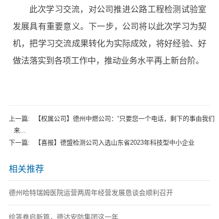
此次学习交流，对公司推进公路工程检测试验室
发展具有重要意义。下一步，公司将
以此次学习为契
机，把学习交流成果转化为实际成效，将好经验、好
做法落实到各项工作中，推动业务水平再上新台阶
。
上一篇:
【权属公司】德州中燃公司：“只要您一个电话，剩下的事由我们
来...
下一篇:
【喜报】德盟检测公司入选山东省2023年科技型中小企业
相关推荐
德州哈特瑞姆医院运营两周年经营发展恳谈会顺利召开
绘答卷启新篇，德达安防集团这一年