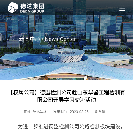
新闻中心 / News
Center
【权属公司】德盟检测公司赴山东华鉴工程检测有
限公司开展学习交流活动
来源：
德达集团
发布时间：
2023-03-25
浏览量：
为进一步推进德盟检测公司公路检测板块建设，