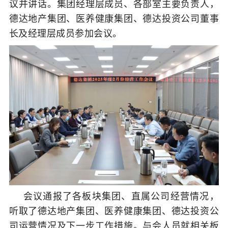
议并讲话。集团经理层成员、各部室主要负责人，
德达地产集团、医养健康集团、德达投资公司董事
长及经理层成员参加会议。
会议通报了各板块集团、直属公司经营情况，
听取了德达地产集团、医养健康集团、德达投资公
司运营情况及下一步工作措施。与会人员就相关板