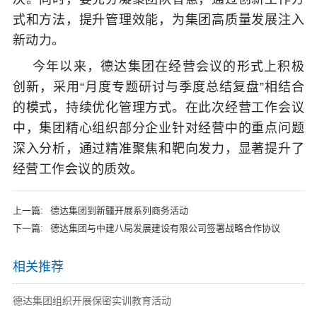
式和方法，提升管理效能，为集团高质量发展注入
新动力。
今年以来，德达集团在经营会议的形式上积极
创新，采用“月度专题研讨与季度总结复盘”相结合
的模式，持续优化管理方式。在此次经营工作会议
中，集团精心组织部分企业针对经营中的重点问题
深入分析，通过精准聚焦和靶向发力，显著提升了
经营工作会议的质效。
上一篇:
德达集团到新疆开展系列商务活动
下一篇:
德达集团与中建八局发展建设有限公司签署战略合作协议
相关推荐
德达集团组织开展保密实训教育活动