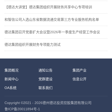
【德达大讲堂】德达集团组织开展财务共享中心专项培训
和智信公司入选山东省数据流通交易第三方专业服务机构名单
德达集团召开党委扩大会议暨2026年一季度生产经营工作会议
德达集团组织开展财务专项能力测试
集团概况
通知公告
集团产业
新闻中心
党群建设
信息公开
OA系统
联系我们
Copyright ©2021 - 2026德州德达投资控股集团有限公司
鲁ICP备20011894号-1