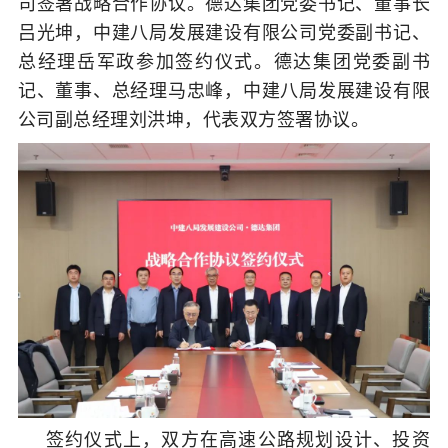
司签署战略合作协议。德达集团党委书记、董事长
吕光坤，
中建八局发展建设有限公司
党委副书记、
总经理岳军政参加签约仪式。德达集团党委副书
记、董事、总经理马忠峰，
中建八局发展建设有限
公司
副总经理刘洪坤，代表双
方签署协议
。
签约仪式上，双方在高速公路规划设计、投资