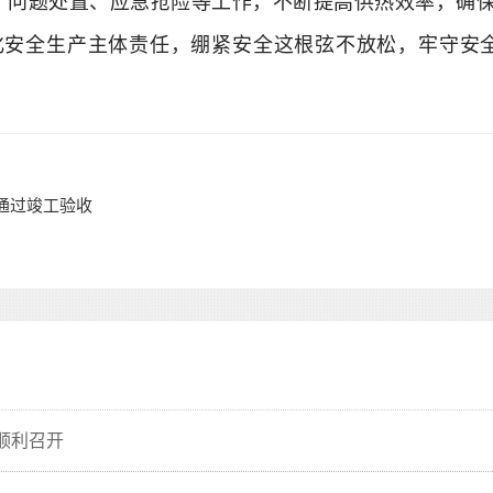
、问题处置、应急抢险等工作，不断提高供热效率，确
化安全生产主体责任，绷紧安全这根弦不放松，牢守安
通过竣工验收
顺利召开