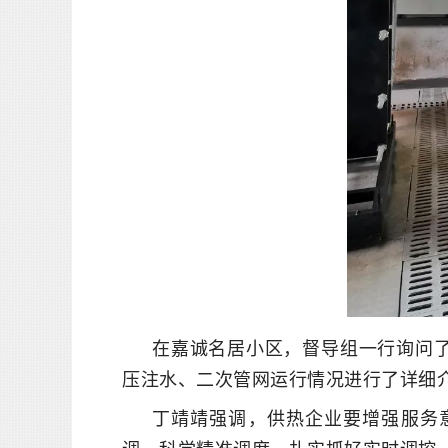
在嘉诚名居小区，督导组一行询问
压注水、二次管网运行情况进行了详细
丁靖靖强调，供热企业要增强服务