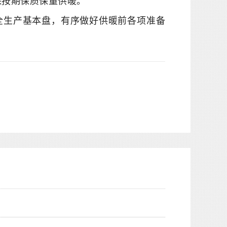
保按期保质保量供暖。
全生产基本盘，有序做好供暖前各项准备