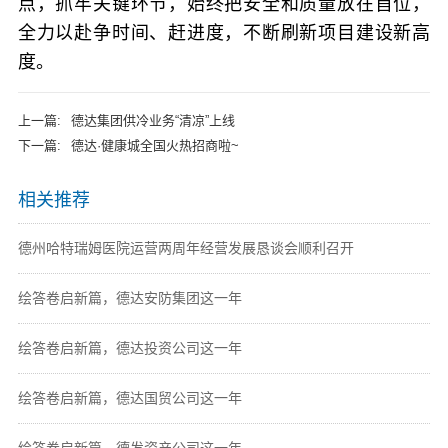
点，抓牢关键环节，始终把安全和质量放在首位，
全力以赴争时间、赶进度，不断刷新项目建设新高
度。
上一篇:
德达集团供冷业务“清凉”上线
下一篇:
德达·健康城全国火热招商啦~
相关推荐
德州哈特瑞姆医院运营两周年经营发展恳谈会顺利召开
绘答卷启新篇，德达安防集团这一年
绘答卷启新篇，德达投资公司这一年
绘答卷启新篇，德达国贸公司这一年
绘答卷启新篇，德发资产公司这一年