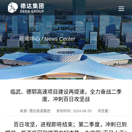
新闻中心 / News
Center
临武、德郓高速项目建设再提速，全力奋战二季
度、冲刺百日攻坚战
来源：
德达高速集团
发布时间：
2024-06-26
浏览量：
百日攻坚，进程即将结束；第二季度，冲刺已到