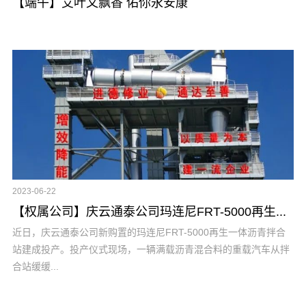
【端午】艾叶又飘香 佑你永安康
2023-06-22
【权属公司】庆云通泰公司玛连尼FRT-5000再生...
近日，庆云通泰公司新购置的玛连尼FRT-5000再生一体沥青拌合
站建成投产。投产仪式现场，一辆满载沥青混合料的重载汽车从拌
合站缓缓...