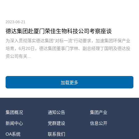
2023-06-21
德达集团赴厦门荣佳生物科技公司考察座谈
为深入贯彻落实德达集团“对标一流”行动要求，加速集团环保产业
培育，6月20日，德达集团董事门学林、副总经理丁国明及德达投
资公司有关...
集团概况
通知公告
集团产业
新闻中心
党群建设
信息公开
OA系统
联系我们