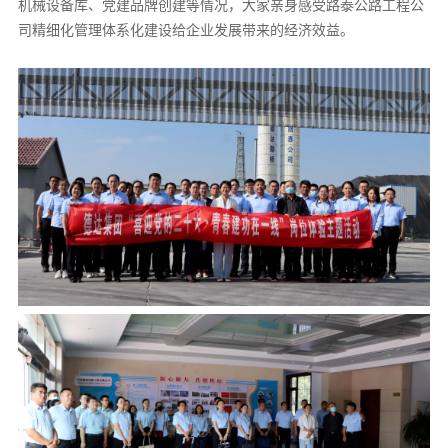
机械设备库、党建品牌创建等情况，大家亲身感受路泰公路工程公
司精细化管理体系化建设给企业发展带来的经济效益。