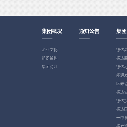
集团概况
通知公告
集团
企业文化
德达
组织架构
德达
集团简介
德达
能源
医养
德达
德达
德达
一中
德发