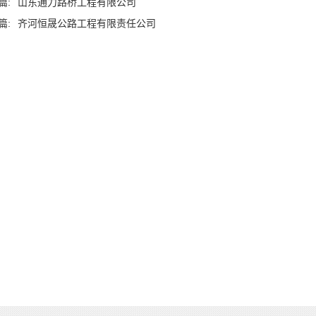
篇:
山东通力路桥工程有限公司
篇:
齐河恒晟公路工程有限责任公司