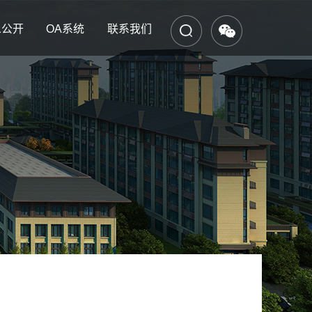
息公开
OA系统
联系我们