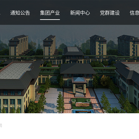
况
通知公告
集团产业
新闻中心
党群建设
信
司