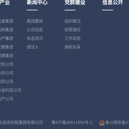
产业
新闻中心
党群建设
信息公开
高速集团
集团要闻
组织概况
路桥集团
公司动态
政策理论
地产集团
信息资讯
工作动态
发展集团
德达人
旗帜风采
健康集团
安防公司
投资公司
国贸公司
食品科技公司
资产公司
26德州德达投资控股集团有限公司
鲁ICP备20011894号-1
鲁公网安备371