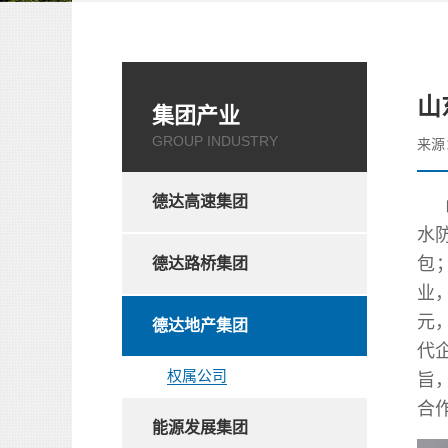
山
集团产业
GROUP INDUSTRY
来源
德达高速集团
水
包
德达路桥集团
业
元
德达地产集团
代
权属公司
旨
合
能源发展集团