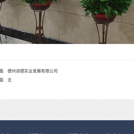
篇:
德州进德实业发展有限公司
篇:
无