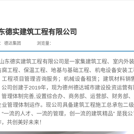
东德实建筑工程有限公司
：
德达集团
浏览量：
山东德实建筑工程有限公司是一家集建筑工程、室内外
防腐工程、保温工程、地基与基础工程、机电设备安装工
；工程项目管理咨询服务；机械设备租赁；建筑材料销
，公司创建于2019年，现为德州德达城市建设投资运营有
，管理体制完善,设置综合办、商务部、运营部、财务部
企业管理体制运作。现公司具备建筑工程施工总承包二级
，“一流的人才、一流的管理，创一流的建筑精品” 是我
作，共创美好未来！