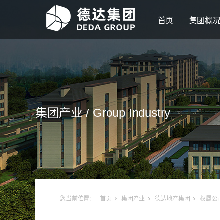
首页
集团概
集团产业 /
Group Industry
您当前位置:
首页
集团产业
德达地产集团
权属公