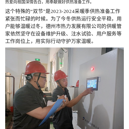
热爱向祖国深情告白，用奉献做好供热准备工作
。
这个特殊的“双节”是2023-2024采暖季供热准备工作
紧张而忙碌的时候。为了今冬供热运行安全平稳，用
户能够温暖过冬，
德州市热力发展有限公司的供暖管
家
依然
坚守在
设备维护升级、注水试验、用户服务等
工作岗位
上，
用实际行动
守护万家温暖
。