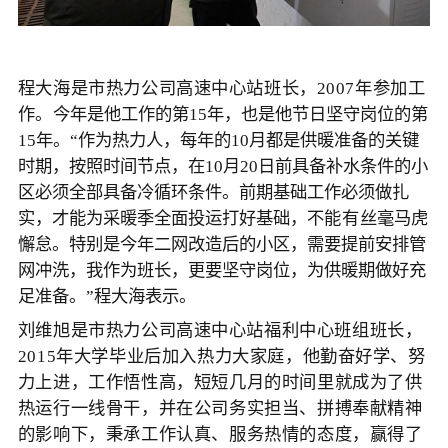
程大
海是市热力公司
高速中心站班长，
2007年参加工
作。
今年是他工作的第
15
年，也是他节日坚守岗位的第
15
年。“
作为热力人，
每年的10月都是供暖准备的关键
时期，按照时间节点，在10月20日前具备补水条件的小
区必须全部具备冷循环条件。前期基础工作必须做
扎
实
，才能为
采暖季
全面投运
打好
基础
，
不能有
丝毫马虎
懈怠。特别是今年二网改造后的小区，
需要
提前安排管
网冲洗，我作为班长，更要坚守岗位，为供暖期做好充
足准备。”程大海表示。
刘维旭
是市热力公司
高速中心站
福利中心班
组班长，
2015年大学毕业后加入热力大家庭，他勤奋好学
、
努
力上进，工作
悟性高
，短短几月的时间里就成为了供
热运行一线骨干，并
在
公司务实担当、拼搏奉献精神
的影响下，秉承
工作认真、服务热情的态度，赢得了