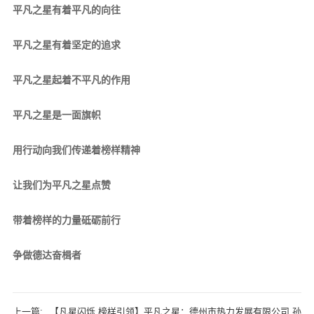
平凡之星有着平凡的向往
平凡之星有着坚定的追求
平凡之星起着不平凡的作用
平凡之星是一面旗帜
用行动向我们传递着榜样精神
让我们为平凡之星点赞
带着榜样的力量砥砺前行
争做德达奋楫者
上一篇:
【凡星闪烁 榜样引领】平凡之星：德州市热力发展有限公司 孙