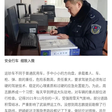
安全行车 细致入微
运钞车不同于普通民用车，手中小小的方向盘，承载着人、车、
枪、弹、款的重任，危险系数高，责任重大，要求驾驶员必须有过
硬的驾驶技术、稳定的心理素质和过硬的应急处置能力。为此，周
志鹏养成一个习惯：每天早到押运大队驻地，对车辆的重点部位进
行检查。记得2021年11月份的一天，受强雨雪天气影响，部分道路
积雪结冰，严重影响了武装押运工作。没想到周志鹏提前勘察了行
车路线，把崎岖坑洼等隐患路段都记了下来，做好应对措施，并在