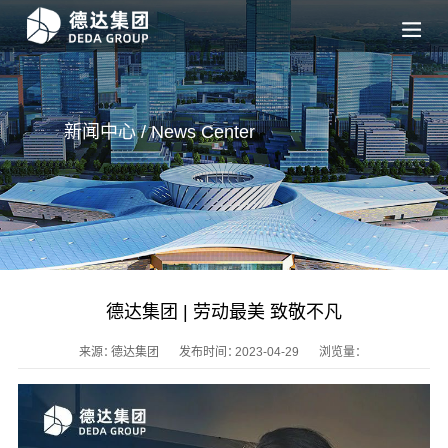
新闻中心 / News
Center
德达集团 | 劳动最美 致敬不凡
来源：
德达集团
发布时间：
2023-04-29
浏览量：