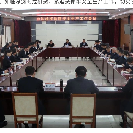
、如临深渊的危机感、紧迫感抓牢安全生产工作，切实