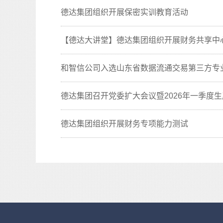
德达集团组织开展保密实训教育活动
【德达大讲堂】德达集团组织开展财务共享中
和智信公司入选山东省数据流通交易第三方专
德达集团召开党委扩大会议暨2026年一季度
德达集团组织开展财务专项能力测试