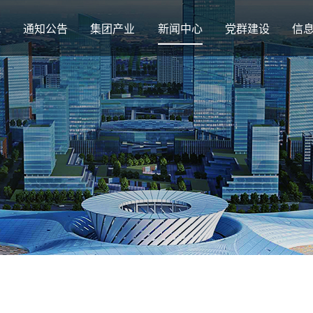
况
通知公告
集团产业
新闻中心
党群建设
信