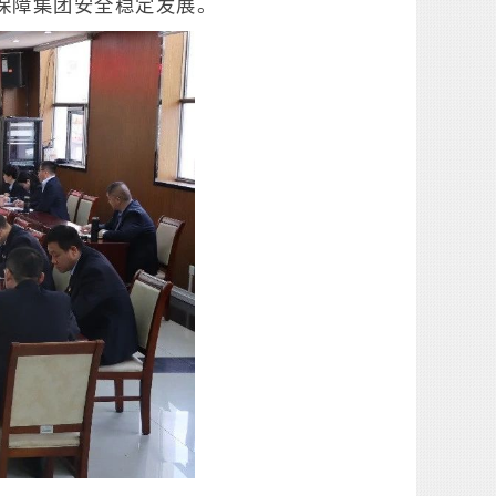
保障集团安全稳定发展。