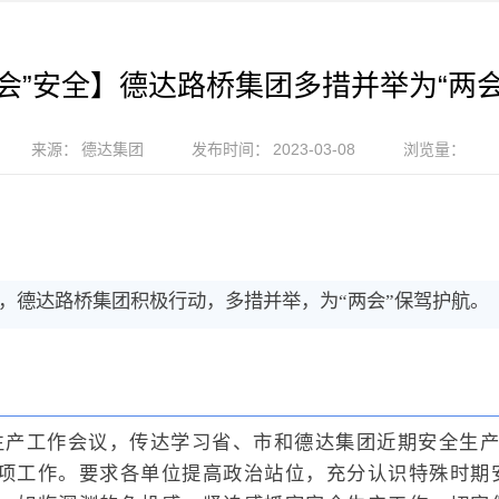
会”安全】德达路桥集团多措并举为“两
来源：
德达集团
发布时间：
2023-03-08
浏览量：
境，德达路桥集团积极行动，多措并举，为“两会”保驾护航。
生产工作会议，传达学习省、市和德达集团近期安全生
项工作。要求各单位提高政治站位，充分认识特殊时期