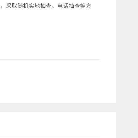
度，采取随机实地抽查、电话抽查等方