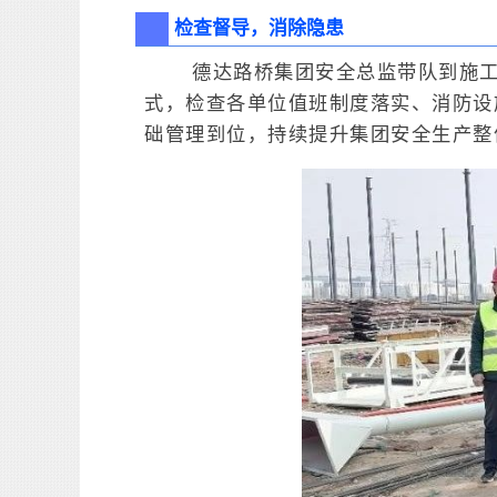
检查督导，消除隐患
德达路桥集团安全总监带队到施
式，检查各单位值班制度
落实
、消防设
础管理到位，持续提升集团安全生产整