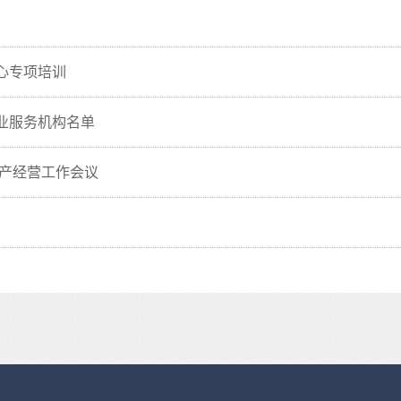
心专项培训
业服务机构名单
生产经营工作会议