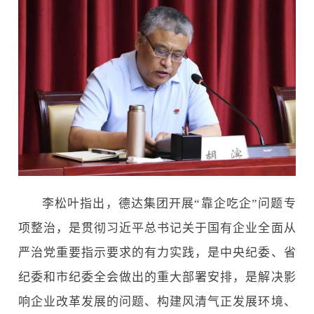
李松叶指出，德达集团开展“靠企吃企”问题专
项整治，是贯彻习近平总书记关于国有企业全面从
严治党重要指示要求的有力实践，是中央纪委、省
纪委和市纪委全会做出的重大部署安排，是解决影
响企业改革发展的问题、构建风清气正发展环境、