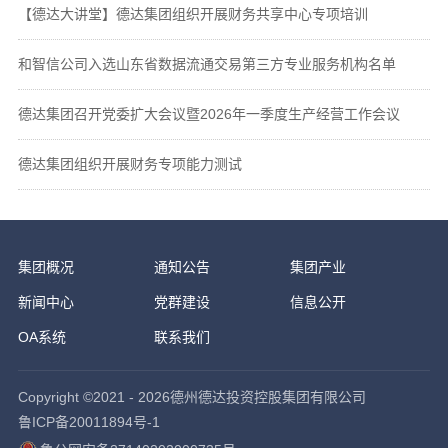
【德达大讲堂】德达集团组织开展财务共享中心专项培训
和智信公司入选山东省数据流通交易第三方专业服务机构名单
德达集团召开党委扩大会议暨2026年一季度生产经营工作会议
德达集团组织开展财务专项能力测试
集团概况
通知公告
集团产业
新闻中心
党群建设
信息公开
OA系统
联系我们
Copyright ©2021 - 2026德州德达投资控股集团有限公司
鲁ICP备20011894号-1