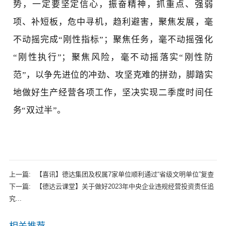
势，一定要坚定信心，振奋精神，抓重点、强弱
项、补短板，危中寻机，趋利避害，聚焦发展，毫
不动摇完成
“刚性指标”；聚焦任务，毫不动摇强化
“刚性执行”；聚焦风险，毫不动摇落实“刚性防
范”，以争先进位的冲劲、攻坚克难的拼劲，脚踏实
地做好生产经营各项工作，坚决实现二季度时间任
务“双过半”。
上一篇:
【喜讯】德达集团及权属7家单位顺利通过“省级文明单位”复查
下一篇:
【德达云课堂】关于做好2023年中央企业违规经营投资责任追
究...
相关推荐