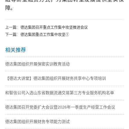
障。
上一篇:
德达集团召开重点工作集中攻坚推进会议
下一篇:
德达集团重点工作集中攻坚①
相关推荐
德达集团组织开展保密实训教育活动
【德达大讲堂】德达集团组织开展财务共享中心专项培训
和智信公司入选山东省数据流通交易第三方专业服务机构名单
德达集团召开党委扩大会议暨2026年一季度生产经营工作会议
德达集团组织开展财务专项能力测试