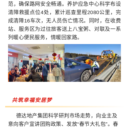
范，确保路网安全畅通。养护应急中心
科学布设
清障救援点位4处，
累计巡查里程2080公里，完
成清障16车次，无人员伤亡情况。同时，在
收费
站、服务区为过往旅客送上八宝粥、对联及一系
列暖心便民服务，情暖回家路。
共筑幸福安居梦
德达地产集团
科学研判市场走势，向业主及
意向客户宣讲团购政策、发放“春节大礼包”。春