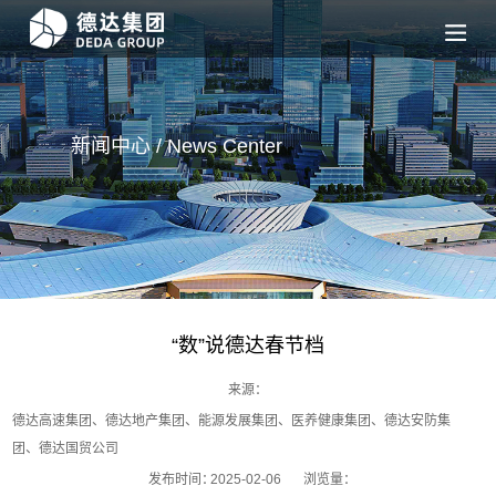
新闻中心 / News
Center
“数”说德达春节档
来源：
德达高速集团、德达地产集团、能源发展集团、医养健康集团、德达安防集
团、德达国贸公司
发布时间：
2025-02-06
浏览量：