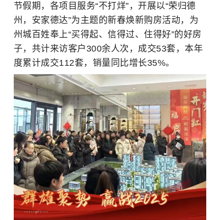
节
假期，
各项目服务“不打烊”，
开展以“荣归德
州，安家德达”为主题的新春焕新
购房活动，为
州城百姓奉上“买得起、信得过、住得好”的好房
子，共计来访
客户
300余人次，成交53套，本年
度累计成交112套，销量同比增长35%。