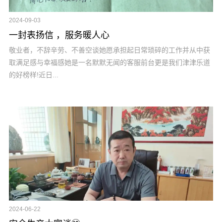
2024-09-03
一封表扬信 ，服务暖人心
敬业者，不辞辛劳、不善空谈她愿承担起日常琐碎的工作并从中获
取满足感与幸福感她是一名默默无闻的客服前台更是我们津津乐道
的好榜样!近日...
2024-06-22