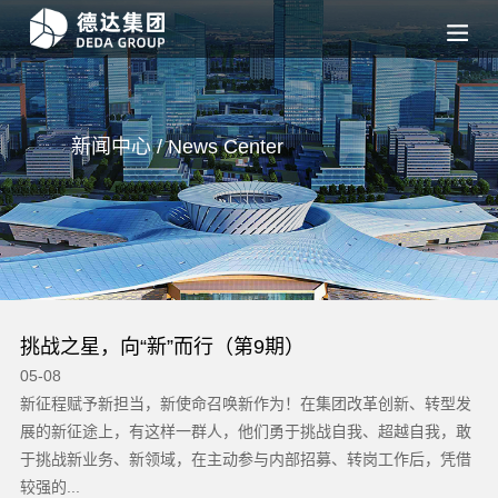
新闻中心 / News
Center
挑战之星，向“新”而行（第9期）
德
05-08
05
发
新征程赋予新担当，新使命召唤新作为！在集团改革创新、转型发
“
敢
展的新征途上，有这样一群人，他们勇于挑战自我、超越自我，敢
当
借
于挑战新业务、新领域，在主动参与内部招募、转岗工作后，凭借
光
较强的...