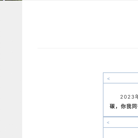
<
202
碳，你我同
<