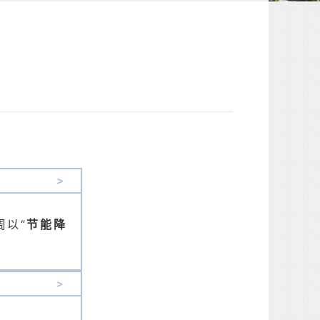
>
周以“
节能降
>